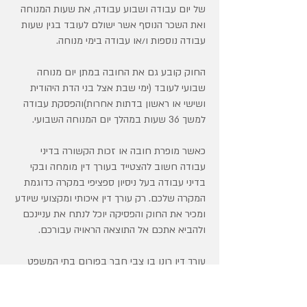
של יום עבודה ושבוע עבודה, את שעות המנוחה
ואת השכר הנוסף אשר ישולם לעובד בגין שעות
עבודה נוספות ו/או עבודה בימי מנוחה.
החוק קובע גם את החובה במתן יום מנוחה
שבועי לעובד (ימי שבת אצל בני הדת היהודית
ושישי או ראשון בדתות אחרות)והפסקת עבודה
למשך 36 שעות במהלך יום המנוחה השבועי.
כאשר מופרת חובה או זכות הקשורה בדיני
עבודה חשוב להצטייד בעורך דין מומחה ובקי
בדיני עבודה בעל ניסיון ספציפי במקרה כדוגמת
המקרה שלכם. רק עורך דין איכותי ומקצועי שיודע
ומכיר את החוק והפסיקה יוכל לנתח את עניינכם
ולהביא אתכם אל התוצאה הראויה עבורכם.
עורך דין רונן בן צבי חבר בפורום בתי המשפט
ודיני העבודה בלשכת עורכי הדין והוא מומחה
בתחום דיני העבודה וניהל עד היום מאות רבות