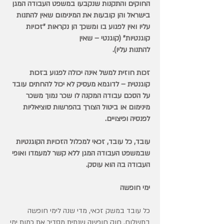
החוקים והתקנות שנקבעו במשפט העבודה המגן
בישראל והן קובעות את המינימום שאין להתנות
עליו ואין לפגוע בו ומשכך הן נקראות "זכויות
קוגנטיות" (קוגנטי – שאין
להתנות עליו).
זכות חוזית למשל אינה יכולה לפגוע בזכות
קוגנטית – לדוגמא מעסיק לא יכול להחתים עובד
על הסכם עבודה המקנה לו שכר נמוך משכר
מינימום או ביטול הצורך בהפרשות סוציאליות
לפנסיה ופיצויים.
עובד, כל עובד, זכאי למכלול הזכויות הקוגנטיות
שבמשפט העבודה המגן ללא קשר למעמדו ואופי
העבודה בה הוא עוסק.
ימי חופשה
כל עובד במשק זכאי, מדי שנה לימי חופשה
בתשלום. חוק חופשה שנתית מסדיר את כמות ימי