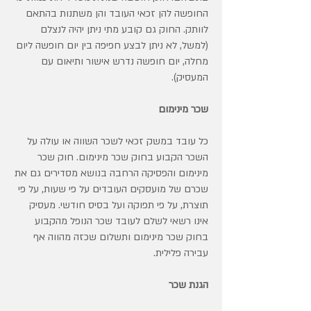
החופשה להן זכאי העובד והן משתנות בהתאם
לוותק. החוק גם קובע מתי ניתן יהיה לנצלם
(למשל, לא ניתן לבצע חפיפה בין יום חופשה ליום
מחלה, יום חופשה נדרש אישור ותיאום עם
המעסיק).
שכר מינימום
כל עובד במשק זכאי לשכר השווה או עולה על
השכר הקבוע בחוק שכר מינימום. חוק שכר
מינימום והפסיקה הרחבה בנושא מסדירים גם את
שכרם של מועסקים העובדים על פי שעות, על פי
תוצרת, על פי תפוקה ועל בסיס חודשי. מעסיק
אינו רשאי לשלם לעובד שכר הנופל מהקבוע
בחוק שכר מינימום ותשלום שכזה מהווה אף
עבירה פלילית.
הגנת שכר